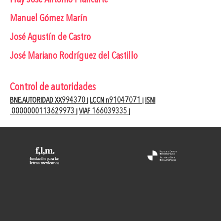
Manuel Gómez Marín
José Agustín de Castro
José Mariano Rodríguez del Castillo
Control de autoridades
BNE.AUTORIDAD XX994370
LCCN n91047071
ISNI
|
|
0000000113629973
VIAF 166039335
|
|