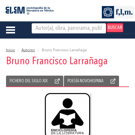
BUSCAR
Toggle
navigation
Inicio
Autores
Bruno Francisco Larrañaga
Bruno Francisco Larrañaga
FICHERO DEL SIGLO XIX
POESÍA NOVOHISPANA