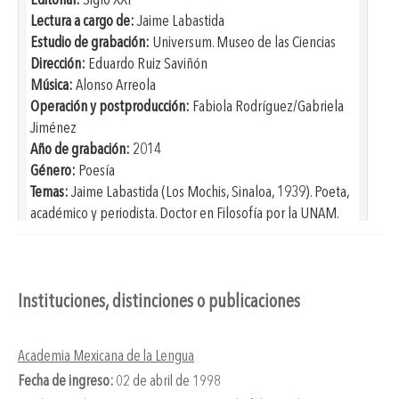
Lectura a cargo de:
Jaime Labastida
Estudio de grabación:
Universum. Museo de las Ciencias
Dirección:
Eduardo Ruiz Saviñón
Música:
Alonso Arreola
Operación y postproducción:
Fabiola Rodríguez/Gabriela
Jiménez
Año de grabación:
2014
Género:
Poesía
Temas:
Jaime Labastida (Los Mochis, Sinaloa, 1939). Poeta,
académico y periodista. Doctor en Filosofía por la UNAM.
Formó parte de “La espiga amotinada”, grupo de cinco
jóvenes guiados por Agustí Bartra que a finales de la
década de los cincuenta y principios de los sesenta del siglo
XX publicaron dos libros que distinguieron al grupo por su
Instituciones, distinciones o publicaciones
estilo crítico que cuestionaba la función de la poesía. El
doctor Labastida ha ocupado importantes cargos
Academia Mexicana de la Lengua
académicos a lo largo de su trayectoria. Es director de la
Fecha de ingreso:
02 de abril de 1998
Academia Mexicana de la Lengua (desde 2011), es