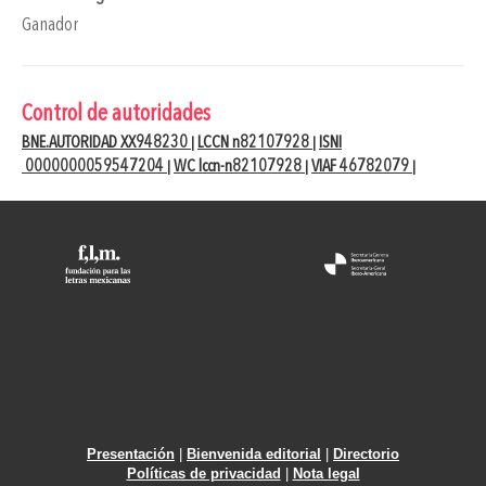
Ganador
Control de autoridades
BNE.AUTORIDAD XX948230
LCCN n82107928
ISNI
|
|
0000000059547204
WC lccn-n82107928
VIAF 46782079
|
|
|
Presentación
|
Bienvenida editorial
|
Directorio
Políticas de privacidad
|
Nota legal