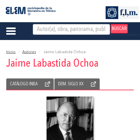
BUSCAR
Toggle
navigation
Inicio
Autores
Jaime Labastida Ochoa
Jaime Labastida Ochoa
CATÁLOGO INBA
DEM. SIGLO XX