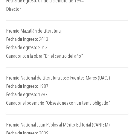
Fecha de egreso:
01 de diciembre de 1994
significativa (…), muy informada, muy culta, y, al propio
Director
tiempo, de una gran emotividad”. Agradecemos a editorial
Siglo XXI su autorización para hacer la comunicación
pública de estos textos, así como la colaboración musical
Premio Mazatlán de Literatura
de Alonso Arreola. D.R. © UNAM 2015
Fecha de ingreso:
2013
Fecha de egreso:
2013
Ganador con la obra "En el centro del año"
Premio Nacional de Literatura José Fuentes Mares (UACJ)
Fecha de ingreso:
1987
Fecha de egreso:
1987
Ganador el poemario "Obsesiones con un tema obligado"
Premio Nacional Juan Pablos al Mérito Editorial (CANIEM)
Fecha de ingreso:
2009