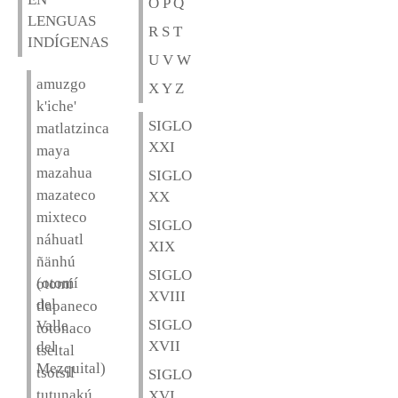
O P Q
LENGUAS
R S T
INDÍGENAS
U V W
amuzgo
X Y Z
k'iche'
SIGLO
matlatzinca
XXI
maya
mazahua
SIGLO
mazateco
XX
mixteco
SIGLO
náhuatl
XIX
ñänhú
SIGLO
(otomí
otomí
XVIII
del
tlapaneco
SIGLO
Valle
totonaco
XVII
del
tseltal
Mezquital)
tsotsil
SIGLO
tutunakú
XVI