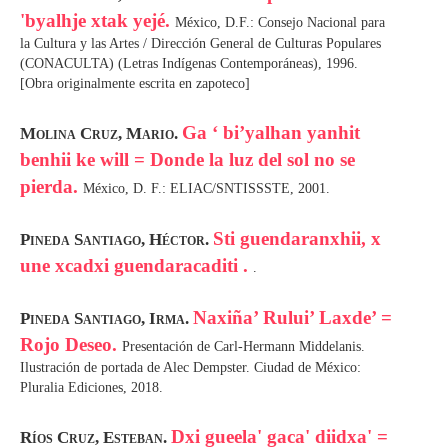
'byalhje xtak yejé.
México, D.F.: Consejo Nacional para
la Cultura y las Artes / Dirección General de Culturas Populares
(CONACULTA) (Letras Indígenas Contemporáneas), 1996.
[Obra originalmente escrita en zapoteco]
Ga ‘ bi’yalhan yanhit
Molina Cruz, Mario.
benhii ke will = Donde la luz del sol no se
pierda.
México, D. F.: ELIAC/SNTISSSTE, 2001.
Sti guendaranxhii, x
Pineda Santiago, Héctor.
une xcadxi guendaracaditi .
.
Naxiña’ Rului’ Laxde’ =
Pineda Santiago, Irma.
Rojo Deseo.
Presentación de Carl-Hermann Middelanis.
Ilustración de portada de Alec Dempster. Ciudad de México:
Pluralia Ediciones, 2018.
Dxi gueela' gaca' diidxa' =
Ríos Cruz, Esteban.