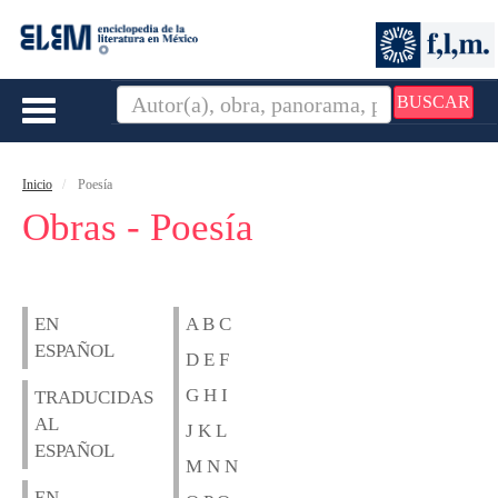
BUSCAR
Toggle
navigation
Inicio
Poesía
Obras - Poesía
EN
A B C
ESPAÑOL
D E F
G H I
TRADUCIDAS
AL
J K L
ESPAÑOL
M N N
EN