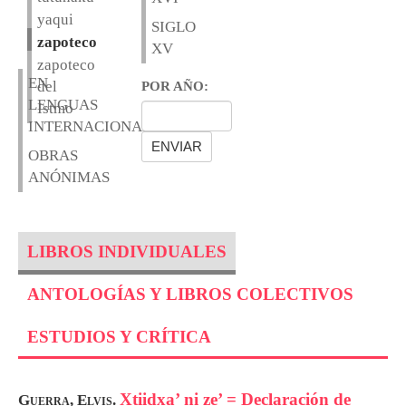
yaqui
SIGLO
zapoteco
XV
zapoteco
EN
del
POR AÑO:
LENGUAS
Istmo
INTERNACIONALES
OBRAS
ANÓNIMAS
LIBROS INDIVIDUALES
ANTOLOGÍAS Y LIBROS COLECTIVOS
ESTUDIOS Y CRÍTICA
Xtiidxa’ ni ze’ = Declaración de
Guerra, Elvis.