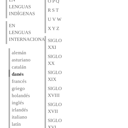
O P Q
LENGUAS
R S T
INDÍGENAS
U V W
EN
X Y Z
LENGUAS
INTERNACIONALES
SIGLO
XXI
alemán
SIGLO
asturiano
XX
catalán
SIGLO
danés
XIX
francés
griego
SIGLO
XVIII
holandés
inglés
SIGLO
irlandés
XVII
italiano
SIGLO
latín
XVI