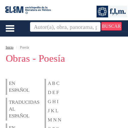
BUSCAR
Toggle
navigation
Inicio
Poesía
Obras - Poesía
EN
A B C
ESPAÑOL
D E F
G H I
TRADUCIDAS
AL
J K L
ESPAÑOL
M N N
EN