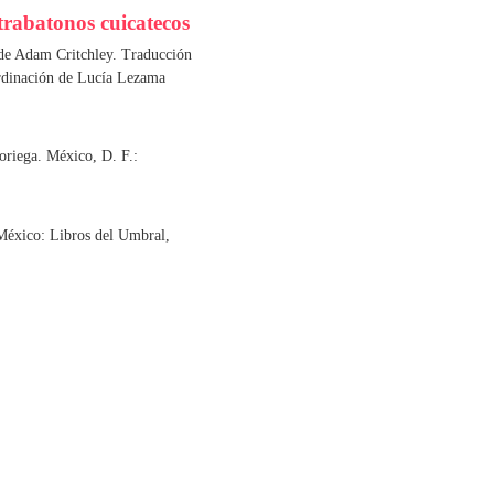
rabatonos cuicatecos
 de Adam Critchley. Traducción
ordinación de Lucía Lezama
oriega. México, D. F.:
México: Libros del Umbral,