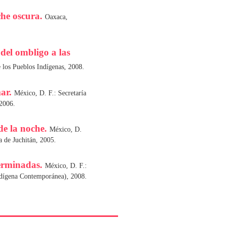
che oscura.
Oaxaca,
 del ombligo a las
 los Pueblos Indígenas, 2008.
mar.
México, D. F.: Secretaría
 2006.
de la noche.
México, D.
a de Juchitán, 2005.
erminadas.
México, D. F.:
Indígena Contemporánea), 2008.