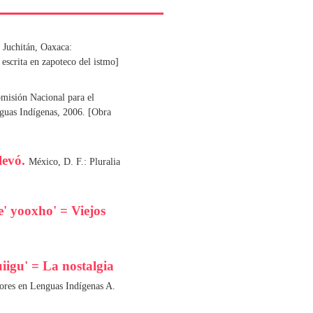
.
Juchitán, Oaxaca:
scrita en zapoteco del istmo]
misión Nacional para el
nguas Indígenas, 2006. [Obra
llevó.
México, D. F.: Pluralia
e' yooxho' = Viejos
guiigu' = La nostalgia
tores en Lenguas Indígenas A.