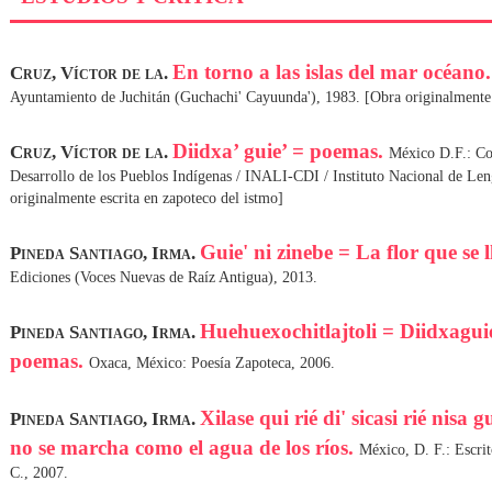
En torno a las islas del mar océano
Cruz, Víctor de la.
Ayuntamiento de Juchitán (Guchachi' Cayuunda'), 1983. [Obra originalmente e
Diidxa’ guie’ = poemas.
Cruz, Víctor de la.
México D.F.: Co
Desarrollo de los Pueblos Indígenas / INALI-CDI / Instituto Nacional de Le
originalmente escrita en zapoteco del istmo]
Guie' ni zinebe = La flor que se 
Pineda Santiago, Irma.
Ediciones (Voces Nuevas de Raíz Antigua), 2013.
Huehuexochitlajtoli = Diidxagui
Pineda Santiago, Irma.
poemas.
Oxaca, México: Poesía Zapoteca, 2006.
Xilase qui rié di' sicasi rié nisa 
Pineda Santiago, Irma.
no se marcha como el agua de los ríos.
México, D. F.: Escri
C., 2007.