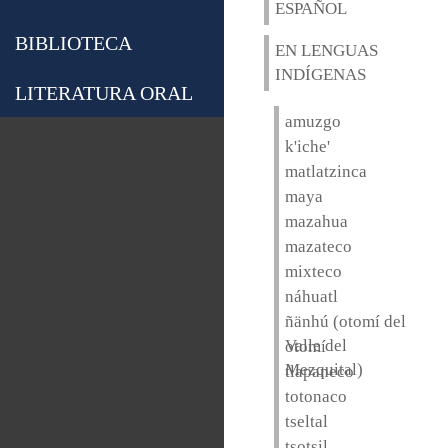
ESPAÑOL
BIBLIOTECA
EN LENGUAS
INDÍGENAS
LITERATURA ORAL
amuzgo
k'iche'
matlatzinca
maya
mazahua
mazateco
mixteco
náhuatl
ñänhú (otomí del
Valle del
otomí
Mezquital)
tlapaneco
totonaco
tseltal
tsotsil