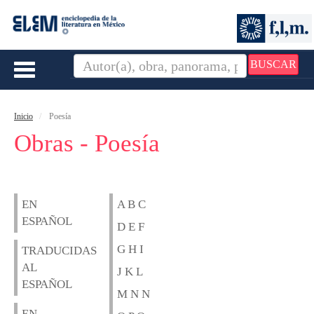
BUSCAR
Toggle
navigation
Inicio
Poesía
Obras - Poesía
EN
A B C
ESPAÑOL
D E F
G H I
TRADUCIDAS
AL
J K L
ESPAÑOL
M N N
EN