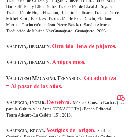
Traducción de Gilles Cyr, Edgard Gousse. Traducción de Rosa
Burakoff, Pauly Ellen Bothe. Traducción de Ekdal J. Buys Jr. .
Traducción de Hugh Hazelton, Roberto Gallinaro. Traducción de
Michel Krott, Fa Claes. Traducción de Erika Gavin, Floriano
Martins. Traducción de Jean-Pierre Barakat, Sandra Alencar.
Traducción de Marina NovGuanajuato, Guanajuato, 2006.
Otra isla llena de pájaros.
Valdivia, Benjamín.
.
Amigos míos.
Valdivia, Benjamín.
.
Ra cadi di iza
Valdivieso Magariño, Fernando.
= Al pasar de los años.
.
De nebra.
Valencia, Ingrid.
México: Consejo Nacional
Leer
para la Cultura y las Artes [CONACULTA] (Fondo Editorial
Tierra Adentro-La Ceibita; 15), 2013.
Vestigios del origen.
Valencia, Édgar.
Saltillo,