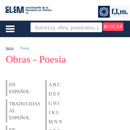
BUSCAR
Toggle
navigation
Inicio
Poesía
Obras - Poesía
EN
A B C
ESPAÑOL
D E F
G H I
TRADUCIDAS
AL
J K L
ESPAÑOL
M N N
EN