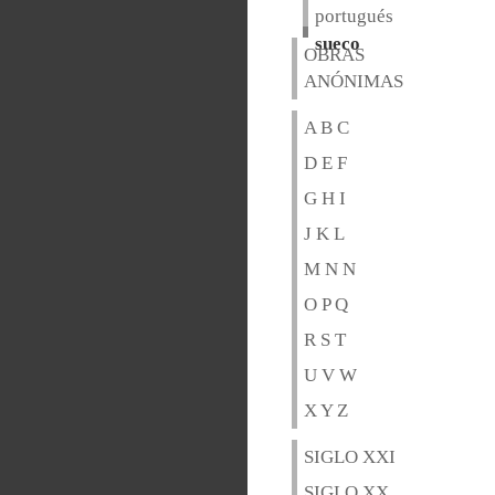
portugués
sueco
OBRAS
ANÓNIMAS
A B C
D E F
G H I
J K L
M N N
O P Q
R S T
U V W
X Y Z
SIGLO XXI
SIGLO XX