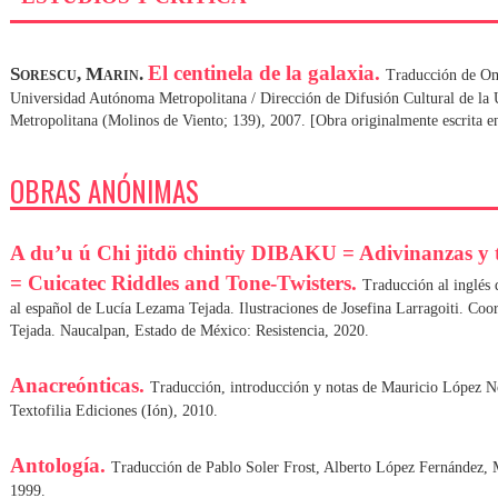
El centinela de la galaxia.
Sorescu, Marin.
Traducción de Om
Universidad Autónoma Metropolitana / Dirección de Difusión Cultural de la
Metropolitana (Molinos de Viento; 139), 2007. [Obra originalmente escrita e
OBRAS ANÓNIMAS
A du’u ú Chi jitdö chintiy DIBAKU = Adivinanzas y t
= Cuicatec Riddles and Tone-Twisters.
Traducción al inglés
al español de Lucía Lezama Tejada. Ilustraciones de Josefina Larragoiti. Co
Tejada. Naucalpan, Estado de México: Resistencia, 2020.
Anacreónticas.
Traducción, introducción y notas de Mauricio López N
Textofilia Ediciones (Ión), 2010.
Antología.
Traducción de Pablo Soler Frost, Alberto López Fernández, 
1999.