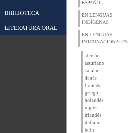
ESPAÑOL
BIBLIOTECA
EN LENGUAS
INDÍGENAS
LITERATURA ORAL
EN LENGUAS
INTERNACIONALES
alemán
asturiano
catalán
danés
francés
griego
holandés
inglés
irlandés
italiano
latín