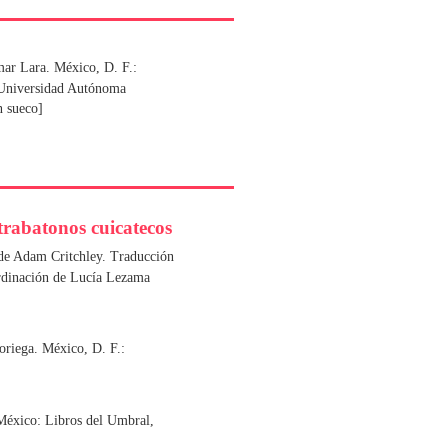
ar Lara. México, D. F.:
 Universidad Autónoma
n sueco]
rabatonos cuicatecos
 de Adam Critchley. Traducción
ordinación de Lucía Lezama
oriega. México, D. F.:
México: Libros del Umbral,