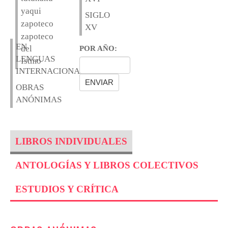
yaqui
SIGLO
zapoteco
XV
zapoteco
EN
del
POR AÑO:
LENGUAS
Istmo
INTERNACIONALES
OBRAS
ANÓNIMAS
LIBROS INDIVIDUALES
ANTOLOGÍAS Y LIBROS COLECTIVOS
ESTUDIOS Y CRÍTICA