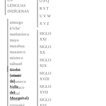
O P Q
LENGUAS
R S T
INDÍGENAS
U V W
amuzgo
X Y Z
k'iche'
SIGLO
matlatzinca
XXI
maya
mazahua
SIGLO
mazateco
XX
mixteco
SIGLO
náhuatl
XIX
ñänhú
SIGLO
(otomí
otomí
XVIII
del
tlapaneco
SIGLO
Valle
totonaco
XVII
del
tseltal
Mezquital)
tsotsil
SIGLO
tutunakú
XVI