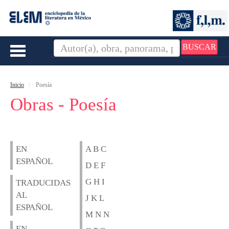
BUSCAR
Toggle
navigation
Inicio
Poesía
Obras - Poesía
EN
A B C
ESPAÑOL
D E F
G H I
TRADUCIDAS
AL
J K L
ESPAÑOL
M N N
EN