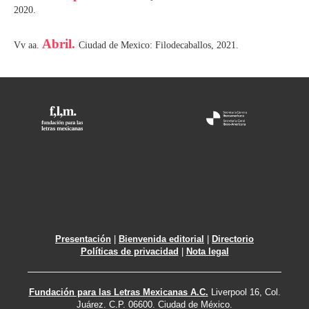
2020.
Abril.
Vv aa.
Ciudad de Mexico: Filodecaballos, 2021.
Presentación
|
Bienvenida editorial
|
Directorio
Políticas de privacidad
|
Nota legal
Fundación para las Letras Mexicanas A.C.
Liverpool 16, Col.
Juárez. C.P. 06600. Ciudad de México.