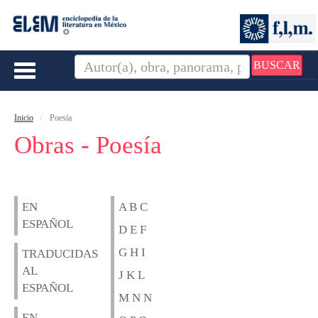
BUSCAR
Toggle
navigation
Inicio
Poesía
Obras - Poesía
EN
A B C
ESPAÑOL
D E F
G H I
TRADUCIDAS
AL
J K L
ESPAÑOL
M N N
EN