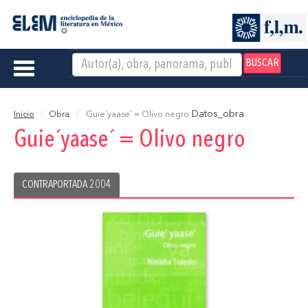
BUSCAR
Toggle
navigation
Datos_obra
Inicio
Obra
Guie´yaase´ = Olivo negro
Guie´yaase´ = Olivo negro
CONTRAPORTADA 2004