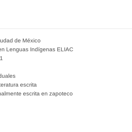
iudad de México
 en Lenguas Indígenas ELIAC
1
iduales
teratura escrita
nalmente escrita en zapoteco