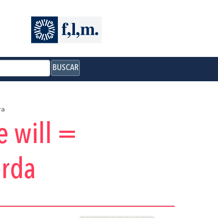
BUSCAR
ra
e will =
erda