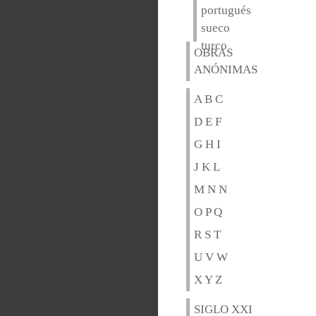
portugués
sueco
turco
OBRAS
ANÓNIMAS
A B C
D E F
G H I
J K L
M N N
O P Q
R S T
U V W
X Y Z
SIGLO XXI