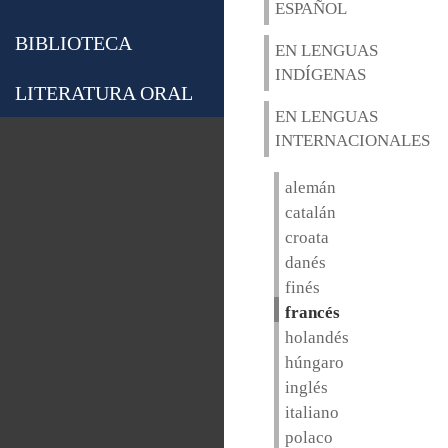
ESPAÑOL
BIBLIOTECA
EN LENGUAS
INDÍGENAS
LITERATURA ORAL
EN LENGUAS
INTERNACIONALES
alemán
catalán
croata
danés
finés
francés
holandés
húngaro
inglés
italiano
polaco