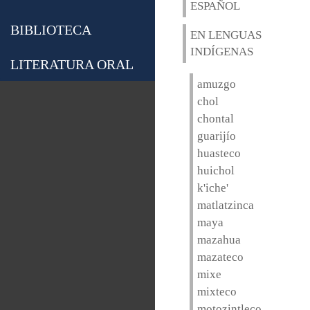
ESPAÑOL
BIBLIOTECA
EN LENGUAS
INDÍGENAS
LITERATURA ORAL
amuzgo
chol
chontal
guarijío
huasteco
huichol
k'iche'
matlatzinca
maya
mazahua
mazateco
mixe
mixteco
motozintleco