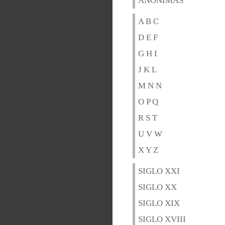
ANÓNIMAS
A B C
D E F
G H I
J K L
M N N
O P Q
R S T
U V W
X Y Z
SIGLO XXI
SIGLO XX
SIGLO XIX
SIGLO XVIII