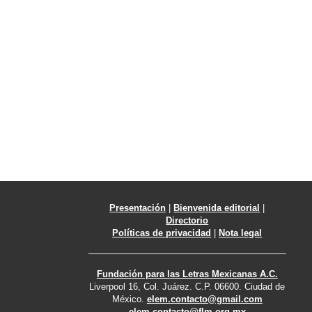
Presentación
|
Bienvenida editorial
|
Directorio
Políticas de privacidad
|
Nota legal
Fundación para las Letras Mexicanas A.C.
Liverpool 16, Col. Juárez. C.P. 06600. Ciudad de
México.
elem.contacto@gmail.com
elem.contacto@flm.org.mx