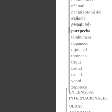
náhuatl
ñänhú (otomí del
Valle del
otomí
Mezquital)
paipai
purépecha
tarahumara
tlapaneco
tojolabal
totonaco
triqui
tseltal
tsotsil
yaqui
zapoteco
EN LENGUAS
INTERNACIONALES
OBRAS