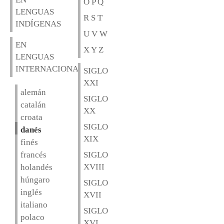
O P Q
LENGUAS
R S T
INDÍGENAS
U V W
EN
X Y Z
LENGUAS
INTERNACIONALES
SIGLO
XXI
alemán
SIGLO
catalán
XX
croata
SIGLO
danés
XIX
finés
francés
SIGLO
XVIII
holandés
húngaro
SIGLO
inglés
XVII
italiano
SIGLO
polaco
XVI