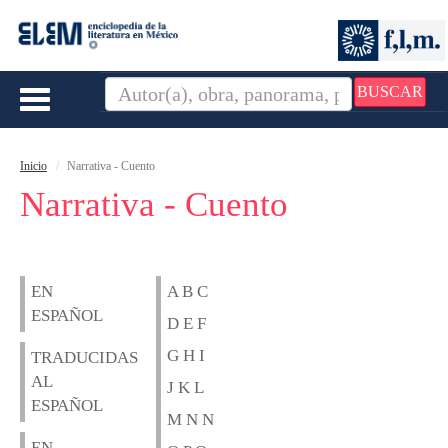
BUSCAR
Toggle
navigation
Inicio
Narrativa - Cuento
Narrativa - Cuento
EN
A B C
ESPAÑOL
D E F
G H I
TRADUCIDAS
AL
J K L
ESPAÑOL
M N N
EN