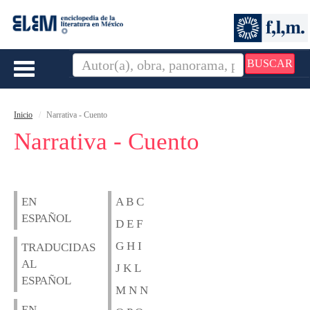
BUSCAR
Toggle
navigation
Inicio
Narrativa - Cuento
Narrativa - Cuento
EN
A B C
ESPAÑOL
D E F
G H I
TRADUCIDAS
AL
J K L
ESPAÑOL
M N N
EN