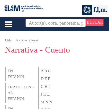
BUSCAR
Toggle
navigation
Inicio
Narrativa - Cuento
Narrativa - Cuento
EN
A B C
ESPAÑOL
D E F
G H I
TRADUCIDAS
AL
J K L
ESPAÑOL
M N N
EN