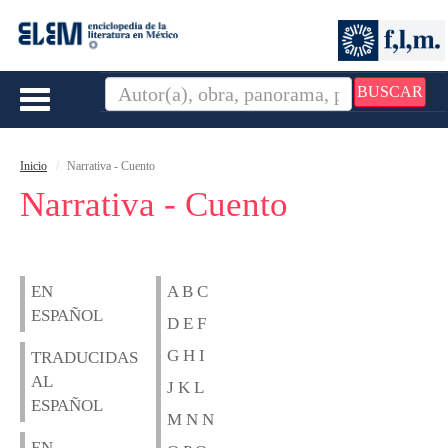
BUSCAR
Toggle
navigation
Inicio
Narrativa - Cuento
Narrativa - Cuento
EN
A B C
ESPAÑOL
D E F
G H I
TRADUCIDAS
AL
J K L
ESPAÑOL
M N N
EN