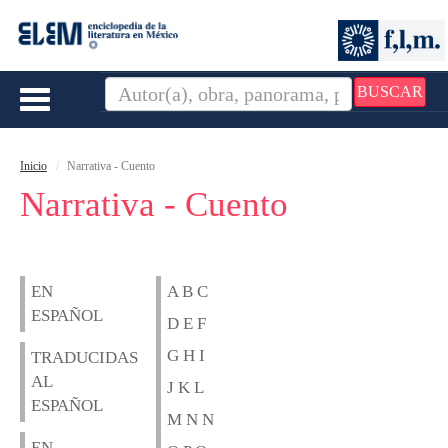
BUSCAR
Toggle
navigation
Inicio
Narrativa - Cuento
Narrativa - Cuento
EN
A B C
ESPAÑOL
D E F
G H I
TRADUCIDAS
AL
J K L
ESPAÑOL
M N N
EN