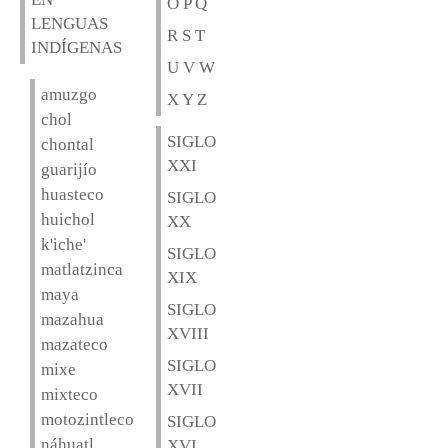
O P Q
LENGUAS
R S T
INDÍGENAS
U V W
amuzgo
X Y Z
chol
SIGLO
chontal
XXI
guarijío
huasteco
SIGLO
huichol
XX
k'iche'
SIGLO
matlatzinca
XIX
maya
SIGLO
mazahua
XVIII
mazateco
SIGLO
mixe
XVII
mixteco
motozintleco
SIGLO
náhuatl
XVI