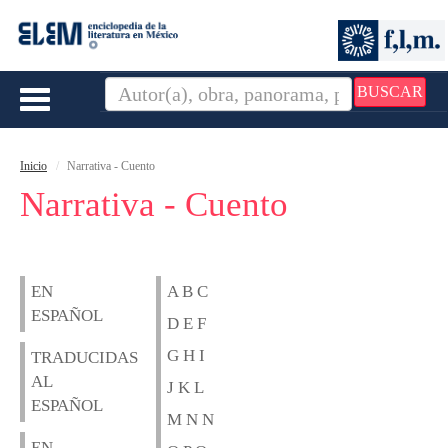
BUSCAR
Toggle
navigation
Inicio
Narrativa - Cuento
Narrativa - Cuento
EN
A B C
ESPAÑOL
D E F
G H I
TRADUCIDAS
AL
J K L
ESPAÑOL
M N N
EN