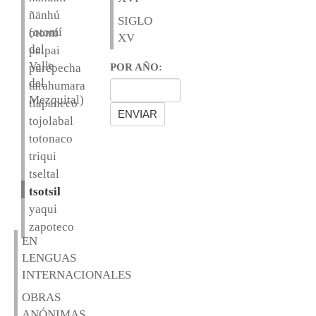
ñänhú
SIGLO
(otomí
otomí
XV
del
paipai
Valle
purépecha
POR AÑO:
del
tarahumara
Mezquital)
tlapaneco
tojolabal
totonaco
triqui
tseltal
tsotsil
yaqui
zapoteco
EN
LENGUAS
INTERNACIONALES
OBRAS
ANÓNIMAS