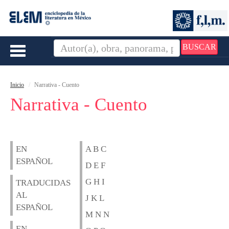
BUSCAR
Toggle
navigation
Inicio
Narrativa - Cuento
Narrativa - Cuento
EN
A B C
ESPAÑOL
D E F
G H I
TRADUCIDAS
AL
J K L
ESPAÑOL
M N N
EN