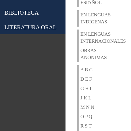
ESPAÑOL
BIBLIOTECA
EN LENGUAS
INDÍGENAS
LITERATURA ORAL
EN LENGUAS
INTERNACIONALES
OBRAS
ANÓNIMAS
A B C
D E F
G H I
J K L
M N N
O P Q
R S T