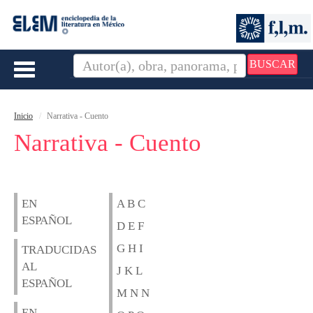
BUSCAR
Toggle
navigation
Inicio
Narrativa - Cuento
Narrativa - Cuento
EN
A B C
ESPAÑOL
D E F
G H I
TRADUCIDAS
AL
J K L
ESPAÑOL
M N N
EN