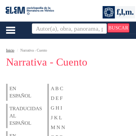
BUSCAR
Toggle
navigation
Inicio
Narrativa - Cuento
Narrativa - Cuento
EN
A B C
ESPAÑOL
D E F
G H I
TRADUCIDAS
AL
J K L
ESPAÑOL
M N N
EN