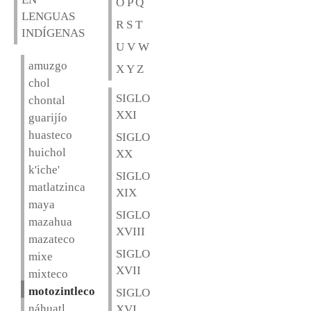
O P Q
LENGUAS
R S T
INDÍGENAS
U V W
amuzgo
X Y Z
chol
SIGLO
chontal
XXI
guarijío
huasteco
SIGLO
huichol
XX
k'iche'
SIGLO
matlatzinca
XIX
maya
SIGLO
mazahua
XVIII
mazateco
SIGLO
mixe
XVII
mixteco
motozintleco
SIGLO
náhuatl
XVI