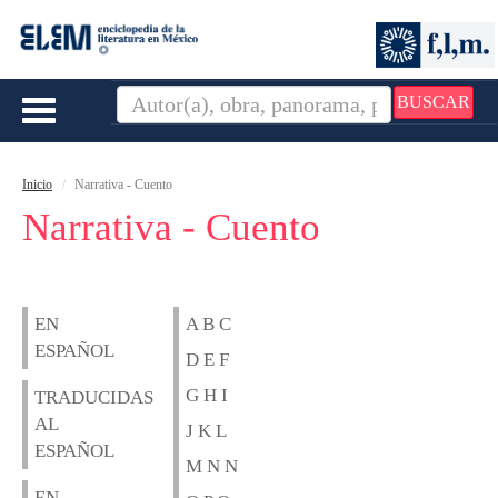
BUSCAR
Toggle
navigation
Inicio
Narrativa - Cuento
Narrativa - Cuento
EN
A B C
ESPAÑOL
D E F
G H I
TRADUCIDAS
AL
J K L
ESPAÑOL
M N N
EN