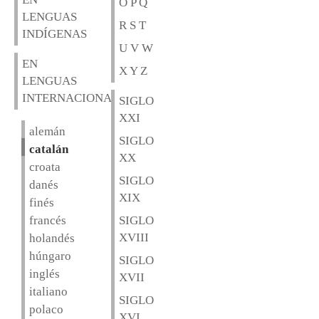
O P Q
LENGUAS
R S T
INDÍGENAS
U V W
EN
X Y Z
LENGUAS
INTERNACIONALES
SIGLO
XXI
alemán
SIGLO
catalán
XX
croata
SIGLO
danés
XIX
finés
francés
SIGLO
XVIII
holandés
húngaro
SIGLO
inglés
XVII
italiano
SIGLO
polaco
XVI