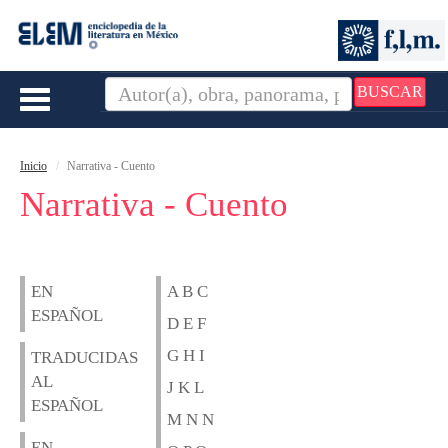
BUSCAR
Toggle
navigation
Inicio
Narrativa - Cuento
Narrativa - Cuento
EN
A B C
ESPAÑOL
D E F
G H I
TRADUCIDAS
AL
J K L
ESPAÑOL
M N N
EN