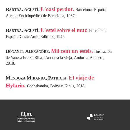
L'oasi perdut.
Bartra, Agustí.
Barcelona, España:
Ateneo Enciclopédico de Barcelona, 1937.
L'estel sobre el mur.
Bartra, Agustí.
Barcelona,
España: Costa-Amic Editores, 1942.
Mil cent un estels.
Bonanit, Alexandre.
Ilustración
de Vanesa Freixa Riba . Andorra la vieja, Andorra: Andorra,
2018.
El viaje de
Mendoza Miranda, Patricia.
Hylario.
Cochabamba, Bolivia: Kipus, 2018.