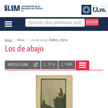
BUSCAR
Toggle
navigation
Datos_obra
Inicio
Obra
Los de abajo
Los de abajo
ARTÍCULO ELEM
C. 1916
C. 1988
TOGGLE
NAVIGATION