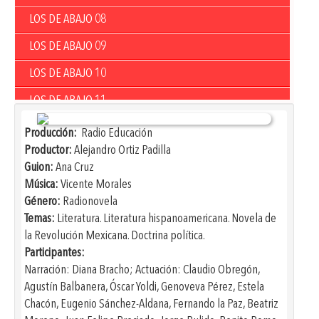
LOS DE ABAJO 08
LOS DE ABAJO 09
LOS DE ABAJO 10
LOS DE ABAJO 11
LOS DE ABAJO 12
Producción:
Radio Educación
Productor:
Alejandro Ortiz Padilla
LOS DE ABAJO 13
Guion:
Ana Cruz
LOS DE ABAJO 14
Música:
Vicente Morales
Género:
Radionovela
LOS DE ABAJO 15
Temas:
Literatura. Literatura hispanoamericana. Novela de
la Revolución Mexicana. Doctrina política.
LOS DE ABAJO 16
Participantes:
LOS DE ABAJO 17
Narración: Diana Bracho; Actuación: Claudio Obregón,
Agustín Balbanera, Óscar Yoldi, Genoveva Pérez, Estela
LOS DE ABAJO 18
Chacón, Eugenio Sánchez-Aldana, Fernando la Paz, Beatriz
LOS DE ABAJO 19