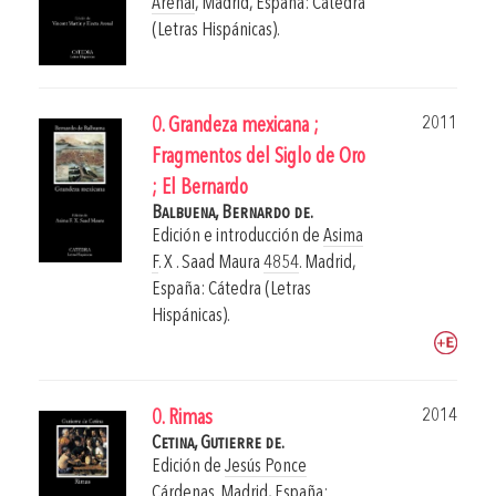
Arenal
,
Madrid, España: Cátedra
(Letras Hispánicas).
2011
0. Grandeza mexicana ;
Fragmentos del Siglo de Oro
; El Bernardo
Balbuena, Bernardo de.
Edición e introducción de
Asima
F
. X
. Saad Maura
4854
.
Madrid,
España: Cátedra (Letras
Hispánicas).
2014
0. Rimas
Cetina, Gutierre de.
Edición de
Jesús Ponce
Cárdenas
.
Madrid, España: