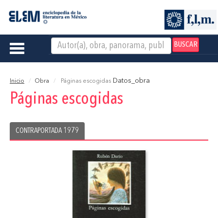
BUSCAR
Toggle
navigation
Datos_obra
Inicio
Obra
Páginas escogidas
Páginas escogidas
CONTRAPORTADA 1979