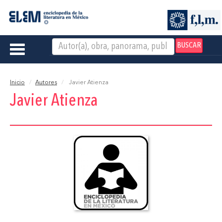
BUSCAR
Toggle
navigation
Inicio
Autores
Javier Atienza
Javier Atienza