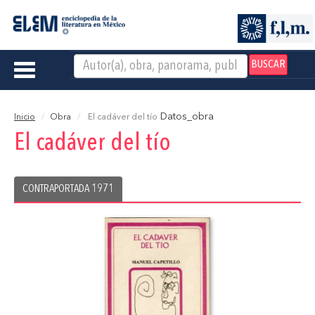
BUSCAR
Toggle
navigation
Datos_obra
Inicio
Obra
El cadáver del tío
El cadáver del tío
CONTRAPORTADA 1971