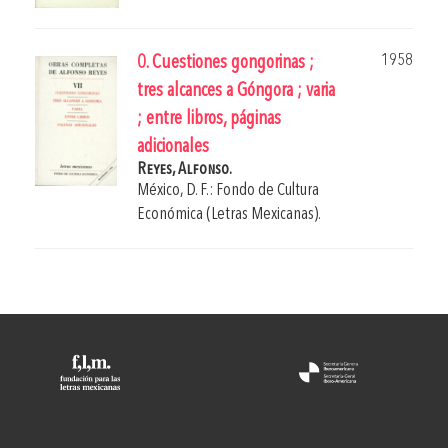
1958
0. Cuestiones gongorinas ;
tres alcances a Góngora ; varia
; entre libros, páginas
adicionales
Reyes, Alfonso.
México, D. F.: Fondo de Cultura
Económica (Letras Mexicanas).