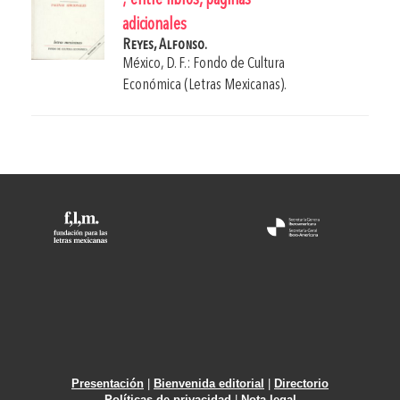
; entre libros, páginas
adicionales
Reyes, Alfonso.
México, D. F.: Fondo de Cultura
Económica (Letras Mexicanas).
Presentación
|
Bienvenida editorial
|
Directorio
Políticas de privacidad
|
Nota legal