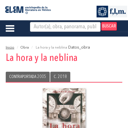
BUSCAR
Toggle
navigation
Datos_obra
Inicio
Obra
La hora y la neblina
La hora y la neblina
CONTRAPORTADA 2005
C. 2018