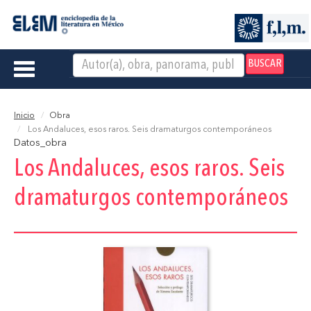
BUSCAR
Toggle
navigation
Inicio
Obra
Los Andaluces, esos raros. Seis dramaturgos contemporáneos
Datos_obra
Los Andaluces, esos raros. Seis
dramaturgos contemporáneos