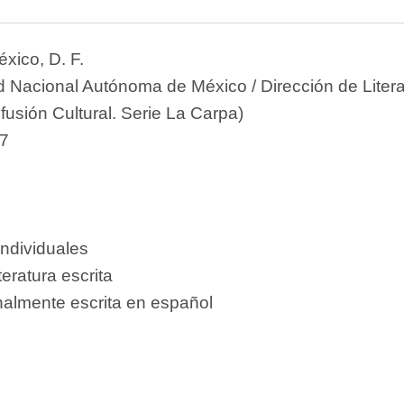
xico, D. F.
d Nacional Autónoma de México / Dirección de Litera
usión Cultural. Serie La Carpa)
7
1
individuales
teratura escrita
nalmente escrita en español