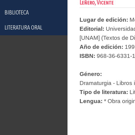
Leñero, Vicente
BIBLIOTECA
Lugar de edición:
Mé
LITERATURA ORAL
Editorial:
Universida
[UNAM] (Textos de Dif
Año de edición:
199
ISBN:
968-36-6331-
Género:
Dramaturgia - Libros 
Tipo de literatura:
Li
Lengua:
* Obra origi