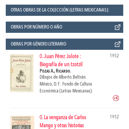
OTRAS OBRAS DE LA COLECCIÓN (LETRAS MEXICANAS):
OBRAS POR NÚMERO O AÑO
OBRAS POR GÉNERO LITERARIO
1952
0. Juan Pérez Jolote :
Biografía de un tzotzil
Pozas A., Ricardo.
Dibujos de
Alberto Beltrán
.
México, D. F.: Fondo de Cultura
Económica (Letras Mexicanas).
1952
0. La venganza de Carlos
Mango y otras historias