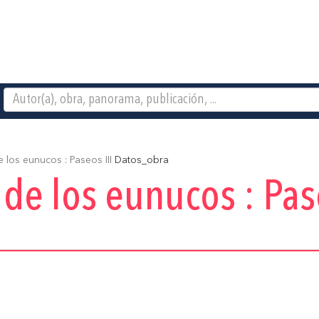
e los eunucos : Paseos III
Datos_obra
n de los eunucos : Pas