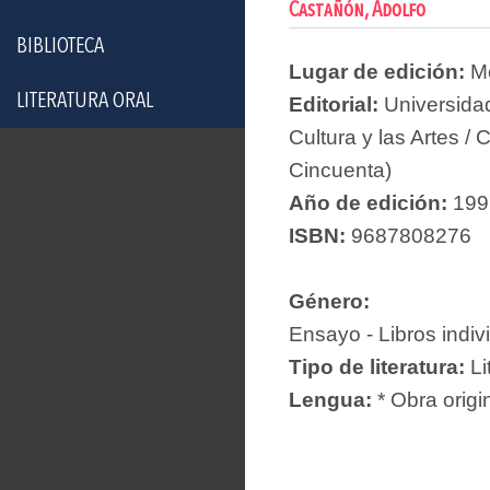
Castañón, Adolfo
BIBLIOTECA
Lugar de edición:
Mé
LITERATURA ORAL
Editorial:
Universida
Cultura y las Artes /
Cincuenta)
Año de edición:
199
ISBN:
9687808276
Género:
Ensayo - Libros indiv
Tipo de literatura:
Li
Lengua:
* Obra origi