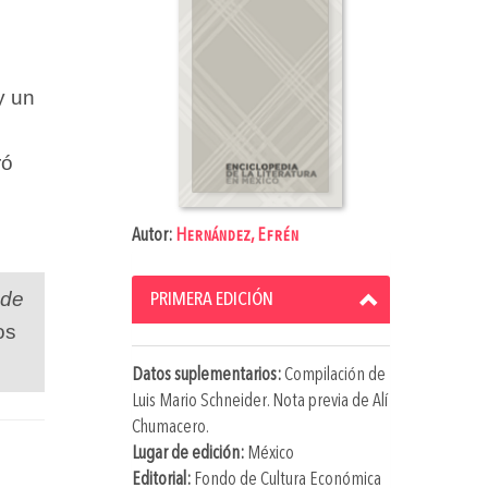
y un
ró
Autor:
Hernández, Efrén
 de
PRIMERA EDICIÓN
os
Datos suplementarios:
Compilación de
Luis Mario Schneider
. Nota previa de
Alí
Chumacero
.
Lugar de edición:
México
Editorial:
Fondo de Cultura Económica