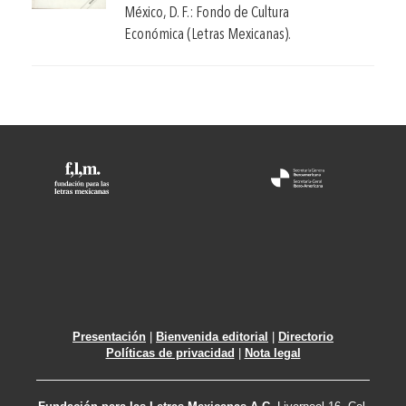
México, D. F.: Fondo de Cultura
Económica (Letras Mexicanas).
Presentación
|
Bienvenida editorial
|
Directorio
Políticas de privacidad
|
Nota legal