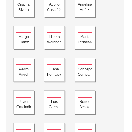
Cristina
Adolfo
Angelina
Rivera
Castañón
Muñiz-
Garza
Huberman
Margo
Liliana
María
Glantz
Weinberg
Fernanda
Ampuero
Pedro
Elena
Concepción
Ángel
Poniatowska
Company
Palou
Company
Javier
Luis
Reneé
Garciadiego
García
Acosta
Dantan
Montero