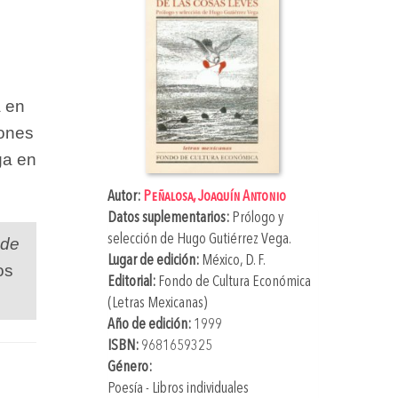
a en
cones
ga en
Autor:
Peñalosa, Joaquín Antonio
Datos suplementarios:
Prólogo y
selección de
Hugo Gutiérrez Vega
.
 de
Lugar de edición:
México, D. F.
os
Editorial:
Fondo de Cultura Económica
(Letras Mexicanas)
Año de edición:
1999
ISBN:
9681659325
Género:
Poesía - Libros individuales