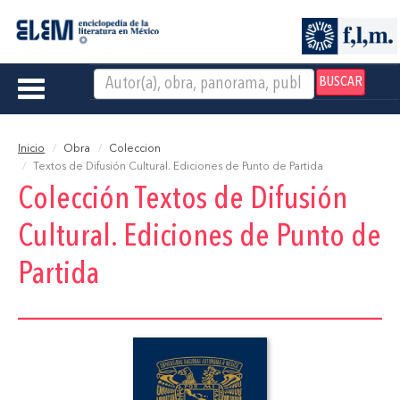
BUSCAR
Toggle
navigation
Inicio
Obra
Coleccion
Textos de Difusión Cultural. Ediciones de Punto de Partida
Colección Textos de Difusión
Cultural. Ediciones de Punto de
Partida