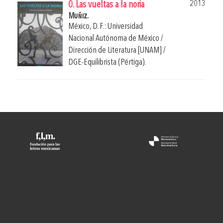
2013
0. Las vueltas a la noria
Muñiz.
México, D. F.: Universidad
Nacional Autónoma de México /
Dirección de Literatura [UNAM] /
DGE-Equilibrista (Pértiga).