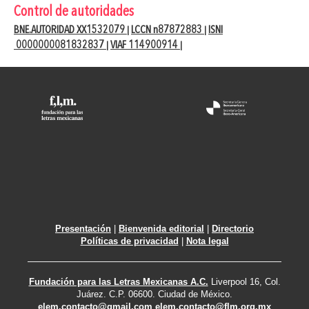
Control de autoridades
BNE.AUTORIDAD XX1532079
LCCN n87872883
ISNI
|
|
0000000081832837
VIAF 114900914
|
|
Presentación
|
Bienvenida editorial
|
Directorio
Políticas de privacidad
|
Nota legal
Fundación para las Letras Mexicanas A.C.
Liverpool 16, Col.
Juárez. C.P. 06600. Ciudad de México.
elem.contacto@gmail.com
elem.contacto@flm.org.mx