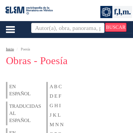
BUSCAR
Toggle
navigation
Inicio
Poesía
Obras - Poesía
EN
A B C
ESPAÑOL
D E F
G H I
TRADUCIDAS
AL
J K L
ESPAÑOL
M N N
EN