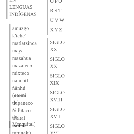
O P Q
LENGUAS
R S T
INDÍGENAS
U V W
amuzgo
X Y Z
k'iche'
SIGLO
matlatzinca
XXI
maya
mazahua
SIGLO
mazateco
XX
mixteco
SIGLO
náhuatl
XIX
ñänhú
SIGLO
(otomí
otomí
XVIII
del
tlapaneco
SIGLO
Valle
totonaco
XVII
del
tseltal
Mezquital)
tsotsil
SIGLO
tutunakú
XVI