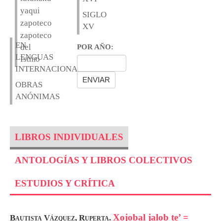
yaqui
SIGLO
zapoteco
XV
zapoteco
EN
del
POR AÑO:
LENGUAS
Istmo
INTERNACIONALES
OBRAS
ANÓNIMAS
LIBROS INDIVIDUALES
ANTOLOGÍAS Y LIBROS COLECTIVOS
ESTUDIOS Y CRÍTICA
Xojobal jalob te’ =
Bautista Vázquez, Ruperta.