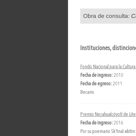
Obra de consulta:
C
Instituciones, distincio
Fondo Nacional para la Cultura
Fecha de ingreso:
2010
Fecha de egreso:
2011
Becario
Premio Nezahualcóyotl de Lit
Fecha de ingreso:
2016
Por su poemario Sk?inal xikitin