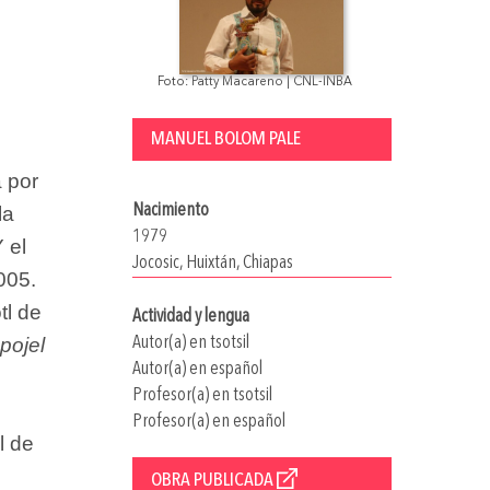
Foto: Patty Macareno | CNL-INBA
MANUEL BOLOM PALE
 por
Nacimiento
la
1979
 el
Jocosic, Huixtán, Chiapas
005.
tl de
Actividad y lengua
opojel
Autor(a) en tsotsil
Autor(a) en español
Profesor(a) en tsotsil
Profesor(a) en español
l de
OBRA PUBLICADA