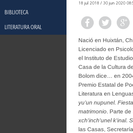
18 jul 2018 / 30 jun 2020 08
BIBLIOTECA
LITERATURA ORAL
Nació en Huixtán, Chi
Licenciado en Psicol
el Instituto de Estud
Casa de la Cultura d
Bolom dice… en 2004
Premio Estatal de Po
Literatura en Lengu
yu’un nupunel. Fiesta
matrimonio
. Parte de
xch'inch'unel k'inal. 
las Casas, Secretarí