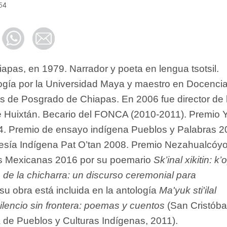
:54
apas, en 1979. Narrador y poeta en lengua tsotsil.
ogía por la Universidad Maya y maestro en Docencia
ios de Posgrado de Chiapas. En 2006 fue director de 
e Huixtán. Becario del FONCA (2010-2011). Premio Y
. Premio de ensayo indígena Pueblos y Palabras 2
esía Indígena Pat O’tan 2008. Premio Nezahualcóyo
as Mexicanas 2016 por su poemario
Sk’inal xikitin: k’
 de la chicharra: un discurso ceremonial para
 su obra está incluida en la antología
Ma'yuk sti'ilal
Silencio sin frontera: poemas y cuentos
(San Cristóba
a de Pueblos y Culturas Indígenas, 2011).