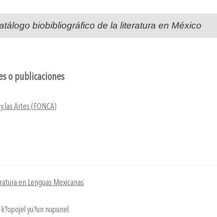
atálogo biobibliográfico de la literatura en México
nes o publicaciones
 y las Artes (FONCA)
eratura en Lenguas Mexicanas
: k?opojel yu?un nupunel