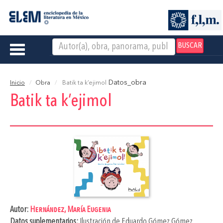
BUSCAR
Toggle
navigation
Datos_obra
Inicio
Obra
Batik ta k’ejimol
Batik ta k’ejimol
Autor:
Hernández, María Eugenia
Datos suplementarios:
Ilustración de
Eduardo Gómez Gómez
.