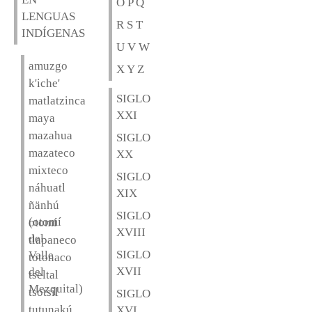
O P Q
LENGUAS
R S T
INDÍGENAS
U V W
amuzgo
X Y Z
k'iche'
SIGLO
matlatzinca
XXI
maya
mazahua
SIGLO
mazateco
XX
mixteco
SIGLO
náhuatl
XIX
ñänhú
SIGLO
(otomí
otomí
XVIII
del
tlapaneco
SIGLO
Valle
totonaco
XVII
del
tseltal
Mezquital)
tsotsil
SIGLO
tutunakú
XVI