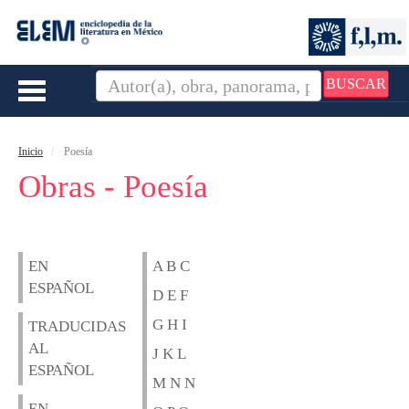
BUSCAR
Toggle
navigation
Inicio
Poesía
Obras - Poesía
EN
A B C
ESPAÑOL
D E F
G H I
TRADUCIDAS
AL
J K L
ESPAÑOL
M N N
EN