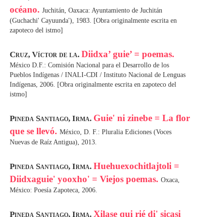
océano.
Juchitán, Oaxaca: Ayuntamiento de Juchitán
(Guchachi' Cayuunda'), 1983. [Obra originalmente escrita en
zapoteco del istmo]
Diidxa’ guie’ = poemas.
Cruz, Víctor de la.
México D.F.: Comisión Nacional para el Desarrollo de los
Pueblos Indígenas / INALI-CDI / Instituto Nacional de Lenguas
Indígenas, 2006. [Obra originalmente escrita en zapoteco del
istmo]
Guie' ni zinebe = La flor
Pineda Santiago, Irma.
que se llevó.
México, D. F.: Pluralia Ediciones (Voces
Nuevas de Raíz Antigua), 2013.
Huehuexochitlajtoli =
Pineda Santiago, Irma.
Diidxaguie' yooxho' = Viejos poemas.
Oxaca,
México: Poesía Zapoteca, 2006.
Xilase qui rié di' sicasi
Pineda Santiago, Irma.