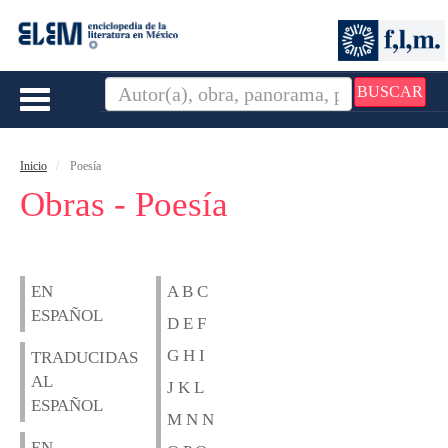
BUSCAR
Toggle
navigation
Inicio
Poesía
Obras - Poesía
EN
A B C
ESPAÑOL
D E F
G H I
TRADUCIDAS
AL
J K L
ESPAÑOL
M N N
EN