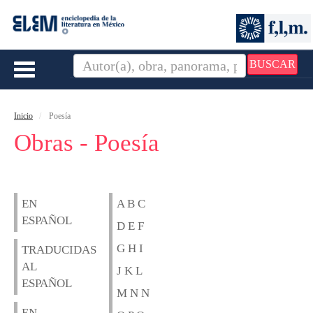
BUSCAR
Toggle
navigation
Inicio
Poesía
Obras - Poesía
EN
A B C
ESPAÑOL
D E F
G H I
TRADUCIDAS
AL
J K L
ESPAÑOL
M N N
EN