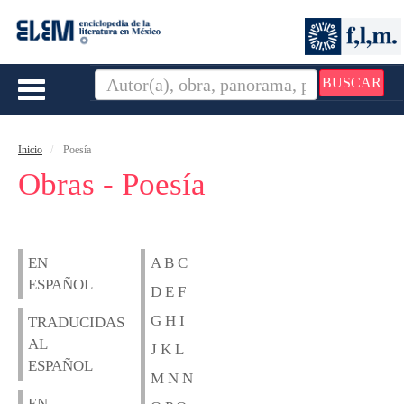
BUSCAR
Toggle
navigation
Inicio
Poesía
Obras - Poesía
EN
A B C
ESPAÑOL
D E F
G H I
TRADUCIDAS
AL
J K L
ESPAÑOL
M N N
EN